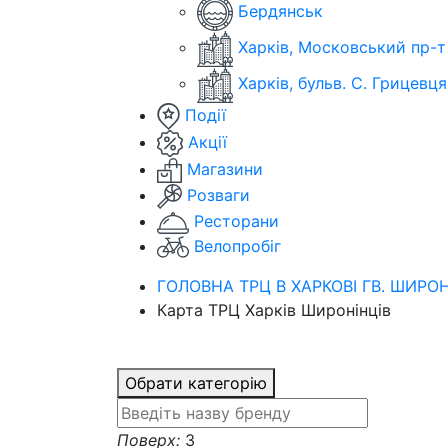
Бердянськ
Харків, Московський пр-т
Харків, бульв. С. Грицевця
Події
Акції
Магазини
Розваги
Ресторани
Велопробіг
ГОЛОВНА ТРЦ В ХАРКОВІ ГВ. ШИРОН
Карта ТРЦ Харків Широнінців
Обрати категорію
Поверх:
3