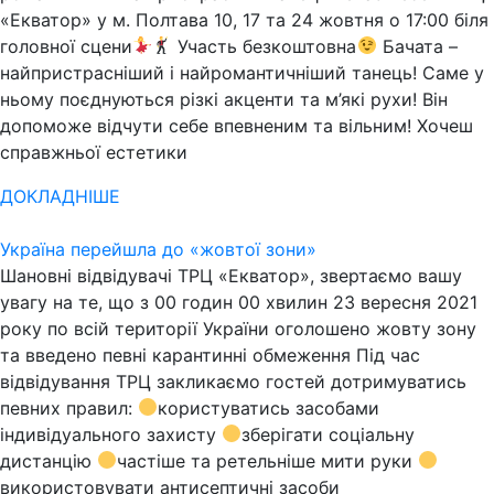
«Екватор» у м. Полтава 10, 17 та 24 жовтня о 17:00 біля
головної сцени
Участь безкоштовна
Бачата –
найпристрасніший і найромантичніший танець! Саме у
ньому поєднуються різкі акценти та м’які рухи! Він
допоможе відчути себе впевненим та вільним! Хочеш
справжньої естетики
ДОКЛАДНІШЕ
Україна перейшла до «жовтої зони»
Шановні відвідувачі ТРЦ «Екватор», звертаємо вашу
увагу на те, що з 00 годин 00 хвилин 23 вересня 2021
року по всій території України оголошено жовту зону
та введено певні карантинні обмеження Під час
відвідування ТРЦ закликаємо гостей дотримуватись
певних правил:
користуватись засобами
індивідуального захисту
зберігати соціальну
дистанцію
частіше та ретельніше мити руки
використовувати антисептичні засоби