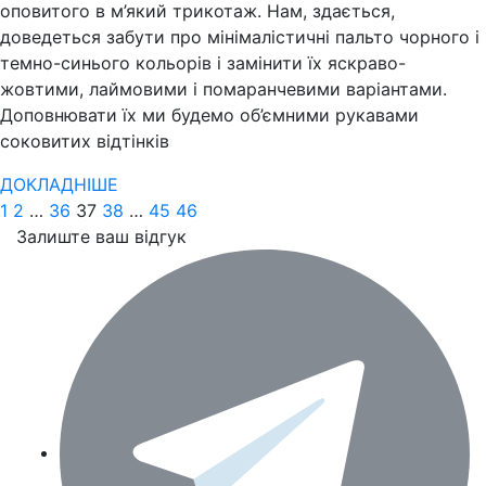
оповитого в м’який трикотаж. Нам, здається,
доведеться забути про мінімалістичні пальто чорного і
темно-синього кольорів і замінити їх яскраво-
жовтими, лаймовими і помаранчевими варіантами.
Доповнювати їх ми будемо об’ємними рукавами
соковитих відтінків
ДОКЛАДНІШЕ
1
2
…
36
37
38
…
45
46
Залиште ваш відгук