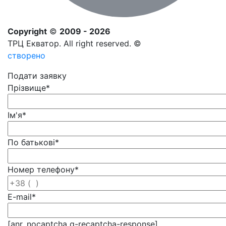
Copyright
©
2009 - 2026
ТРЦ Екватор. All right reserved. ©
створено
Подати заявку
Прізвище
*
Ім'я
*
По батькові
*
Номер телефону
*
E-mail
*
[anr_nocaptcha g-recaptcha-response]