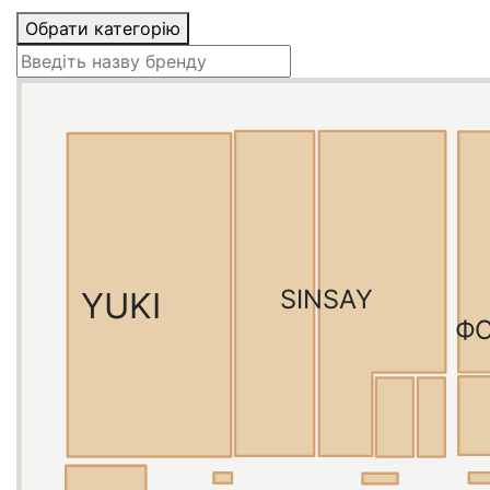
Обрати категорію
SINSAY
YUKI
Ф