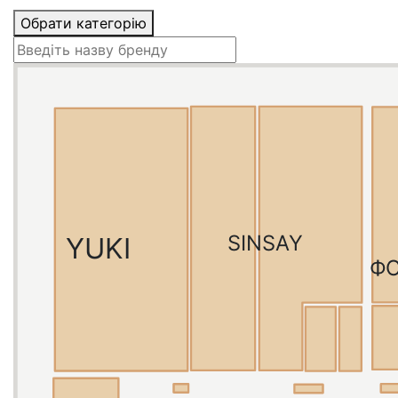
Обрати категорію
SINSAY
YUKI
Ф