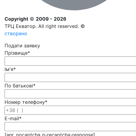
Copyright
©
2009 - 2026
ТРЦ Екватор. All right reserved. ©
створено
Подати заявку
Прізвище
*
Ім'я
*
По батькові
*
Номер телефону
*
E-mail
*
[anr_nocaptcha g-recaptcha-response]