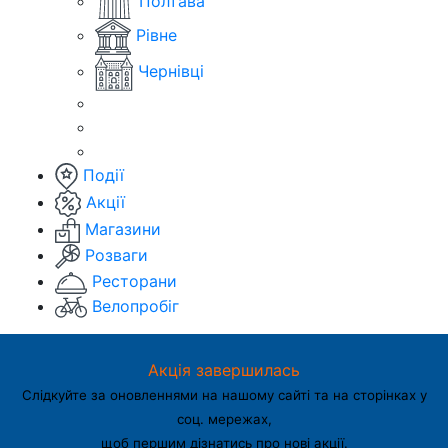
Полтава
Рівне
Чернівці
Події
Акції
Магазини
Розваги
Ресторани
Велопробіг
Акція завершилась
Слідкуйте за оновленнями на нашому сайті та на сторінках у
соц. мережах,
щоб першим дізнатись про нові акції.