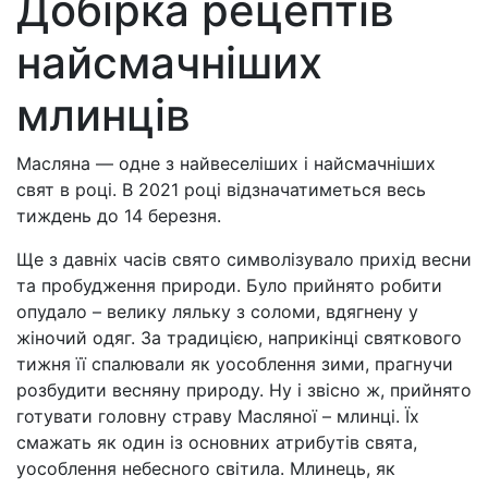
Добірка рецептів
найсмачніших
млинців
Масляна — одне з найвеселіших і найсмачніших
свят в році. В 2021 році відзначатиметься весь
тиждень до 14 березня.
Ще з давніх часів свято символізувало прихід весни
та пробудження природи. Було прийнято робити
опудало – велику ляльку з соломи, вдягнену у
жіночий одяг. За традицією, наприкінці святкового
тижня її спалювали як уособлення зими, прагнучи
розбудити весняну природу. Ну і звісно ж, прийнято
готувати головну страву Масляної – млинці. Їх
смажать як один із основних атрибутів свята,
уособлення небесного світила. Млинець, як