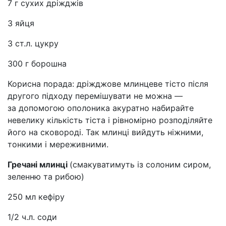
7 г сухих дріжджів
3 яйця
3 ст.л. цукру
300 г борошна
Корисна порада: дріжджове млинцеве тісто після
другого підходу перемішувати не можна —
за допомогою ополоника акуратно набирайте
невелику кількість тіста і рівномірно розподіляйте
його на сковороді. Так млинці вийдуть ніжними,
тонкими і мереживними.
Гречані млинці
(смакуватимуть із солоним сиром,
зеленню та рибою)
250 мл кефіру
1/2 ч.л. соди