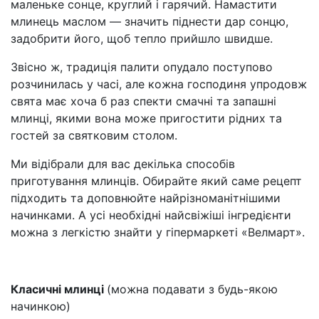
маленьке сонце, круглий і гарячий. Намастити
млинець маслом — значить піднести дар сонцю,
задобрити його, щоб тепло прийшло швидше.
Звісно ж, традиція палити опудало поступово
розчинилась у часі, але кожна господиня упродовж
свята має хоча б раз спекти смачні та запашні
млинці, якими вона може пригостити рідних та
гостей за святковим столом.
Ми відібрали для вас декілька способів
приготування млинців. Обирайте який саме рецепт
підходить та доповнюйте найрізноманітнішими
начинками. А усі необхідні найсвіжіші інгредієнти
можна з легкістю знайти у гіпермаркеті «Велмарт».
Класичні млинці
(можна подавати з будь-якою
начинкою)