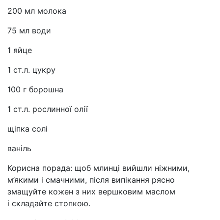
200 мл молока
75 мл води
1 яйце
1 ст.л. цукру
100 г борошна
1 ст.л. рослинної олії
щіпка солі
ваніль
Корисна порада: щоб млинці вийшли ніжними,
м’якими і смачними, після випікання рясно
змащуйте кожен з них вершковим маслом
і складайте стопкою.