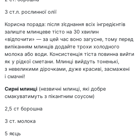
3 ст.л. рослинної олії
Корисна порада: після з’єднання всіх інгредієнтів
залиште млинцеве тісто на 30 хвилин
«відпочити» — за цей час воно загусне, тому перед
випіканням млинців додайте трохи холодного
молока або води. Консистенція тіста повинна вийти
як у рідкої сметани. Млинці вийдуть тоненькі,
з невеликими дірочками, дуже красиві, засмажені
і смачні!
Сирні млинці
(незвичні млинці, які добре
смакуватимуть з пікантним соусом)
2,5 ст борошна
3 ст. молока
5 яєць