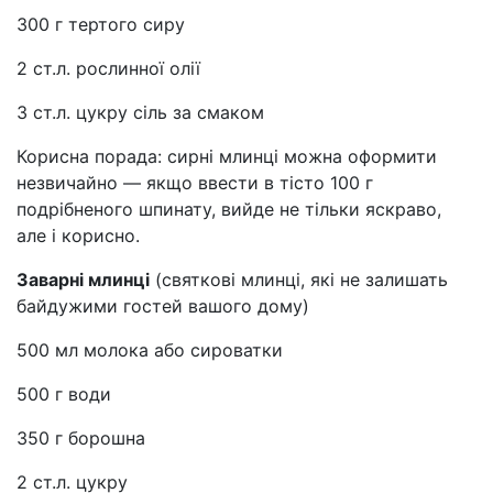
300 г тертого сиру
2 ст.л. рослинної олії
3 ст.л. цукру сіль за смаком
Корисна порада: сирні млинці можна оформити
незвичайно — якщо ввести в тісто 100 г
подрібненого шпинату, вийде не тільки яскраво,
але і корисно.
Заварні млинці
(святкові млинці, які не залишать
байдужими гостей вашого дому)
500 мл молока або сироватки
500 г води
350 г борошна
2 ст.л. цукру