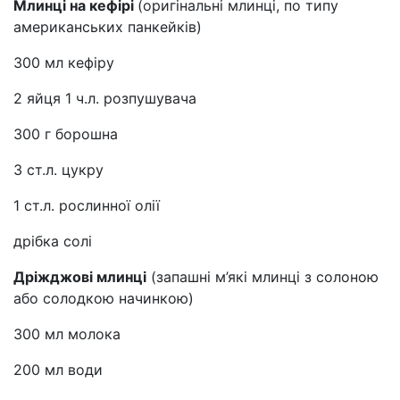
Млинці на кефірі
(оригінальні млинці, по типу
американських панкейків)
300 мл кефіру
2 яйця 1 ч.л. розпушувача
300 г борошна
3 ст.л. цукру
1 ст.л. рослинної олії
дрібка солі
Дріжджові млинці
(запашні м’які млинці з солоною
або солодкою начинкою)
300 мл молока
200 мл води