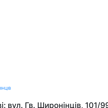
ІНЦІВ
: вул. Гв. Широнінців, 101/9