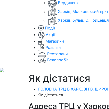
Бердянськ
Харків, Московський пр-т
Харків, бульв. С. Грицевця
Події
Акції
Магазини
Розваги
Ресторани
Велопробіг
Як дістатися
ГОЛОВНА ТРЦ В ХАРКОВІ ГВ. ШИРОН
Як дістатися
Адреса ТРЦ у Харкові