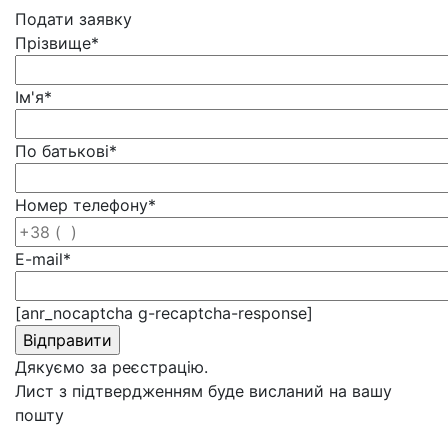
Подати заявку
Прізвище
*
Ім'я
*
По батькові
*
Номер телефону
*
E-mail
*
[anr_nocaptcha g-recaptcha-response]
Дякуємо за реєстрацію.
Лист з підтвердженням буде висланий на вашу
пошту