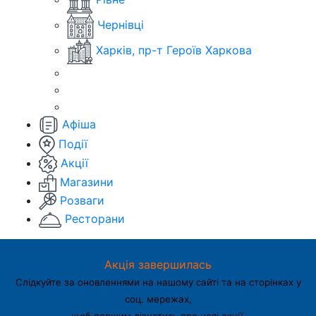
Чернівці
Харків, пр-т Героїв Харкова
Афіша
Події
Акції
Магазини
Розваги
Ресторани
Акція завершилась
Слідкуйте за оновленнями на нашому сайті та на сторінках у
соц. мережах,
щоб першим дізнатись про нові акції.