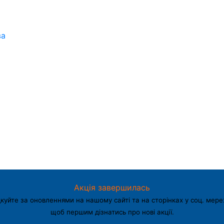
ва
Акція завершилась
куйте за оновленнями на нашому сайті та на сторінках у соц. мере
щоб першим дізнатись про нові акції.