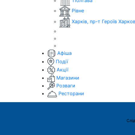
Полтава
Рівне
Харків, пр-т Героїв Харко
Афіша
Події
Акції
Магазини
Розваги
Ресторани
Слід