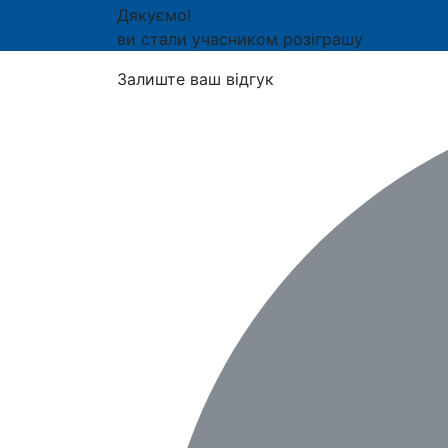
Дякуємо!
ви стали учасником розіграшу
Залиште ваш відгук