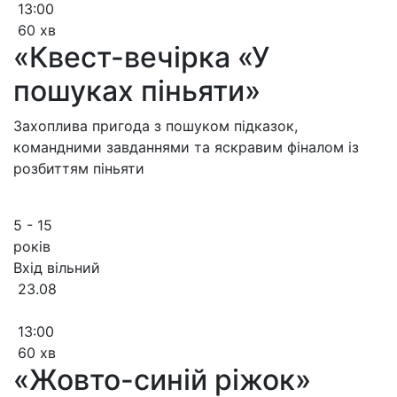
13:00
60 хв
«Квест-вечірка «У
пошуках піньяти»
Захоплива пригода з пошуком підказок,
командними завданнями та яскравим фіналом із
розбиттям піньяти
5 - 15
років
Вхід вільний
23.08
13:00
60 хв
«Жовто-синій ріжок»