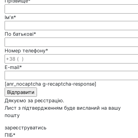
Прізвище
*
Ім'я
*
По батькові
*
Номер телефону
*
E-mail
*
[anr_nocaptcha g-recaptcha-response]
Дякуємо за реєстрацію.
Лист з підтвердженням буде висланий на вашу
пошту
зареєструватись
ПІБ
*