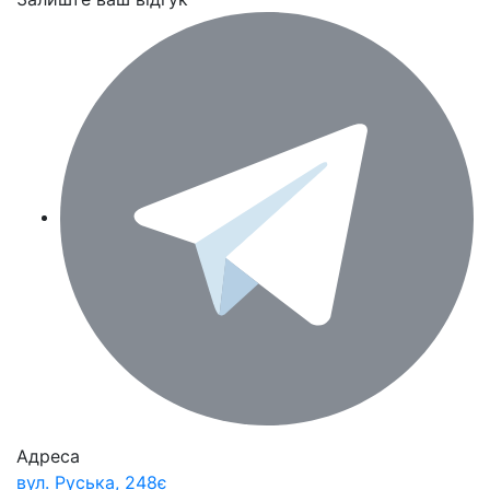
Адреса
вул. Руська, 248є