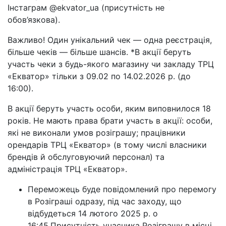
Інстаграм @ekvator_ua (присутність не
обов’язкова).
Важливо! Один унікальний чек — одна реєстрація,
більше чеків — більше шансів. *В акції беруть
участь чеки з будь-якого магазину чи закладу ТРЦ
«Екватор» тільки з 09.02 по 14.02.2026 р. (до
16:00).
В акції беруть участь особи, яким виповнилося 18
років. Не мають права брати участь в акції: особи,
які не виконали умов розіграшу; працівники
орендарів ТРЦ «Екватор» (в тому числі власники
брендів й обслуговуючий персонал) та
адміністрація ТРЦ «Екватор».
Переможець буде повідомлений про перемогу
в Розіграші одразу, під час заходу, що
відбудеться 14 лютого 2025 р. о
16:45.Присутність учасника Розіграшу в місці