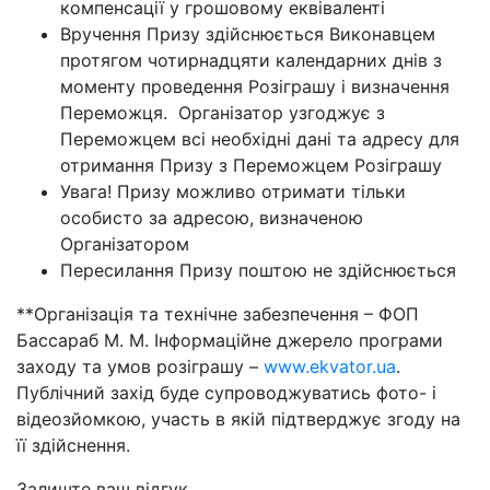
компенсації у грошовому еквіваленті
Вручення Призу здійснюється Виконавцем
протягом чотирнадцяти календарних днів з
моменту проведення Розіграшу і визначення
Переможця. Організатор узгоджує з
Переможцем всі необхідні дані та адресу для
отримання Призу з Переможцем Розіграшу
Увага! Призу можливо отримати тільки
особисто за адресою, визначеною
Організатором
Пересилання Призу поштою не здійснюється
**Організація та технічне забезпечення – ФОП
Бассараб М. М. Інформаційне джерело програми
заходу та умов розіграшу –
www.ekvator.ua
.
Публічний захід буде супроводжуватись фото- і
відеозйомкою, участь в якій підтверджує згоду на
її здійснення.
Залиште ваш відгук