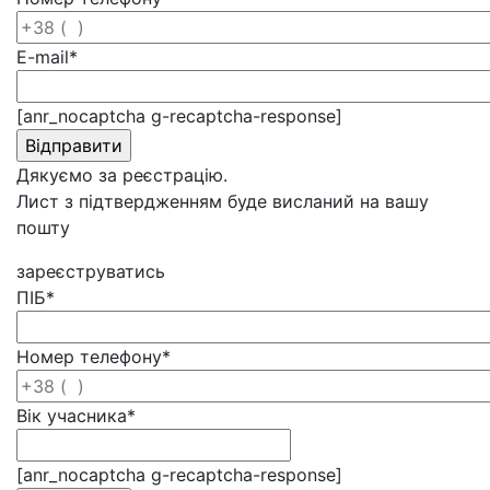
E-mail
*
[anr_nocaptcha g-recaptcha-response]
Дякуємо за реєстрацію.
Лист з підтвердженням буде висланий на вашу
пошту
зареєструватись
ПІБ
*
Номер телефону
*
Вік учасника
*
[anr_nocaptcha g-recaptcha-response]