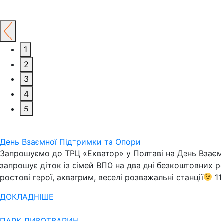
1
2
3
4
5
День Взаємної Підтримки та Опори
Запрошуємо до ТРЦ «Екватор» у Полтаві на День Взаєм
запрошує діток із сімей ВПО на два дні безкоштовних р
ростові герої, аквагрим, веселі розважальні станції
11
ДОКЛАДНІШЕ
ПАРК ДИВОТВАРИН