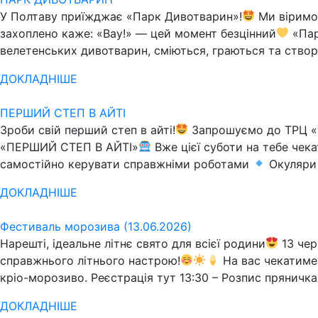
У Полтаву приїжджає «Парк Дивотварин»!
Ми віримо,
захоплено каже: «Вау!» — цей момент безцінний
«Пар
велетенських дивотварин, сміються, граються та ство
ДОКЛАДНІШЕ
ПЕРШИЙ СТЕП В АЙТІ
Зроби свій перший степ в айті!
Запрошуємо до ТРЦ «Ек
«ПЕРШИЙ СТЕП В АЙТІ»
Вже цієї суботи на тебе чека
самостійно керувати справжніми роботами
Окуляри 
ДОКЛАДНІШЕ
Фестиваль морозива (13.06.2026)
Нарешті, ідеальне літнє свято для всієї родини
13 чер
справжнього літнього настрою!
На вас чекатиме 
кріо-морозиво. Реєстрація тут 13:30 – Розпис пряничк
ДОКЛАДНІШЕ