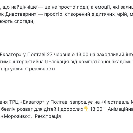
 що найцінніше — це не просто події, а емоції, які зал
к Дивотварин» — простір, створений з дитячих мрій, ма
рюють спогади,
ватор» у Полтаві 27 червня о 13:00 на захопливий інтер
тиме інтерактивна ІТ-локація від комп’ютерної академії
віртуальної реальності
вня ТРЦ «Екватор» у Полтаві запрошує на «Фестиваль М
безліч розваг для дітей і дорослих
13:00 – Анімаційн
а «Морозиво». Реєстрація