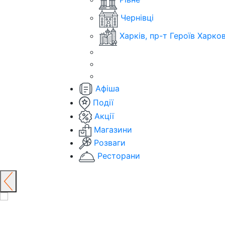
Чернівці
Харків, пр-т Героїв Харко
Афіша
Події
Акції
Магазини
Розваги
Ресторани