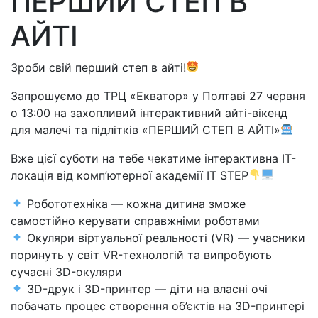
ПЕРШИЙ СТЕП В
АЙТІ
Зроби свій перший степ в айті!
Запрошуємо до ТРЦ «Екватор» у Полтаві 27 червня
о 13:00 на захопливий інтерактивний айті-вікенд
для малечі та підлітків «ПЕРШИЙ СТЕП В АЙТІ»
Вже цієї суботи на тебе чекатиме інтерактивна ІТ-
локація від комп’ютерної академії IT STEP
Робототехніка — кожна дитина зможе
самостійно керувати справжніми роботами
Окуляри віртуальної реальності (VR) — учасники
поринуть у світ VR-технологій та випробують
сучасні 3D-окуляри
3D-друк і 3D-принтер — діти на власні очі
побачать процес створення об’єктів на 3D-принтері