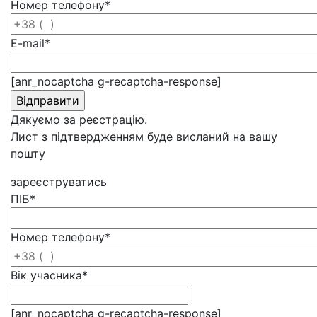
Номер телефону
*
E-mail
*
[anr_nocaptcha g-recaptcha-response]
Дякуємо за реєстрацію.
Лист з підтвердженням буде висланий на вашу
пошту
зареєструватись
ПІБ
*
Номер телефону
*
Вік учасника
*
[anr_nocaptcha g-recaptcha-response]