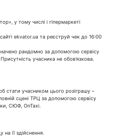
ор», у тому числі і гіпермаркеті
айті ekvator.ua та реєструй чек до 16:00
изначено рандомно за допомогою сервісу
. Присутність учасника не обов’язкова.
Щоб стати учасником цього розіграшу –
оловній сцені ТРЦ за допомогою сервісу
ки, СЮФ, OnTaxi.
 на її здійснення.