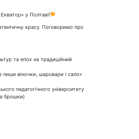
«Екватор» у Полтаві!
автентичну красу. Поговоримо про
льтур та епох на традиційний
е лише віночки, шаровари і сало»
ького педагогічного університету
та брошки)