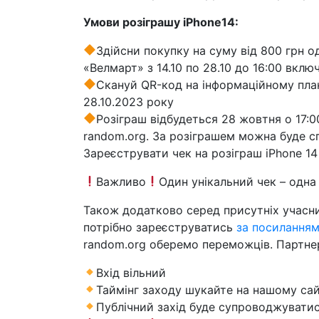
Умови розіграшу iPhone14:
Здійсни покупку на суму від 800 грн о
«Велмарт» з 14.10 по 28.10 до 16:00 вклю
Скануй QR-код на інформаційному плака
28.10.2023 року
Розіграш відбудеться 28 жовтня о 17:
random.org. За розіграшем можна буде с
Зареєструвати чек на розіграш iPhone 
Важливо
Один унікальний чек – одна
Також додатково серед присутніх учасник
потрібно зареєструватись
за посилання
random.org оберемо переможців. Партнери
Вхід вільний
Таймінг заходу шукайте на нашому сайт
Публічний захід буде супроводжуватись