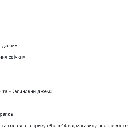
й джем»
ння свічки»
» та «Калиновий джем»
Крапка
в та головного призу iPhone14 від магазину особливої т