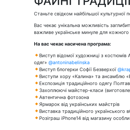
ФАЙНІ ТРАДИЦІ
Станьте свідком найбільшої культурної по
Вас чекає унікальна можливість заглибит
важливе українське минуле для кожного 
На вас чекає насичена програма:
Виступ відомої художниці з костюмів А
одяг»
@antoninabelinska
Виступ блогерки Софії Безверхої
@kra
Виступи хору «Калина» та ансамблю «
Експозиція традиційного одягу Полтав
Захоплюючі майстер-класи (виготовле
Автентична фотозона
Ярмарок від українських майстрів
Виставка традиційного українського 
Розіграш iPhone14 від магазину особли