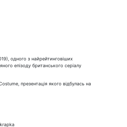
019), одного з найрейтинговіших
вяного епізоду британського серіалу
Costume, презентація якого відбулась на
.krapka