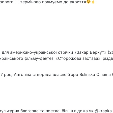
тривоги — терміново прямуємо до укриття
 для американо-української стрічки «Захар Беркут» (2
 українського фільму-фентезі «Сторожова застава», різд
7 році Антоніна створила власне бюро Belinska Cinema 
ультурна блогерка та поетка, більш відома як @krapka