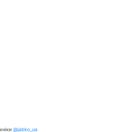
ехніки
@jabko_ua