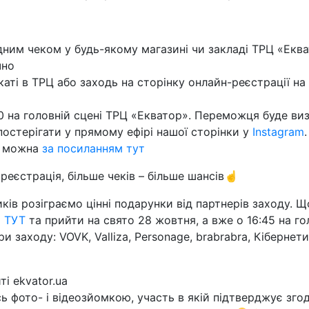
дним чеком у будь-якому магазині чи закладі ТРЦ «Екват
чно
ті в ТРЦ або заходь на сторінку онлайн-реєстрації на с
00 на головній сцені ТРЦ «Екватор». Переможця буде в
постерігати у прямому ефірі нашої сторінки у
Instagram
14 можна
за посиланням тут
 реєстрація, більше чеків – більше шансів☝
ів розіграємо цінні подарунки від партнерів заходу. 
м ТУТ
та прийти на свято 28 жовтня, а вже о 16:45 на г
 заходу: VOVK, Valliza, Personage, brabrabra, Кібернети
і ekvator.ua
 фото- і відеозйомкою, участь в якій підтверджує згоду