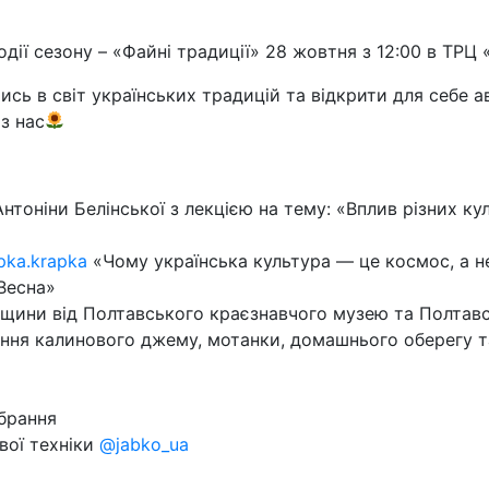
Ї
дії сезону – «Файні традиції» 28 жовтня з 12:00 в ТРЦ 
ись в світ українських традицій та відкрити для себе 
з нас
нтоніни Белінської з лекцією на тему: «Вплив різних ку
pka.krapka
«Чому українська культура — це космос, а н
Весна»
щини від Полтавського краєзнавчого музею та Полтавс
ння калинового джему, мотанки, домашнього оберегу 
вбрання
вої техніки
@jabko_ua