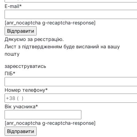
E-mail
*
[anr_nocaptcha g-recaptcha-response]
Дякуємо за реєстрацію.
Лист з підтвердженням буде висланий на вашу
пошту
зареєструватись
ПІБ
*
Номер телефону
*
Вік учасника
*
[anr_nocaptcha g-recaptcha-response]