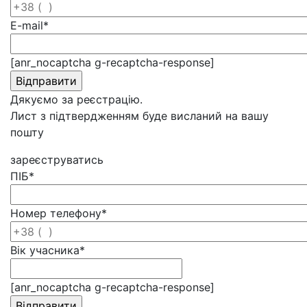
E-mail
*
[anr_nocaptcha g-recaptcha-response]
Дякуємо за реєстрацію.
Лист з підтвердженням буде висланий на вашу
пошту
зареєструватись
ПІБ
*
Номер телефону
*
Вік учасника
*
[anr_nocaptcha g-recaptcha-response]