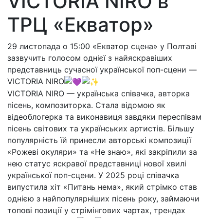
VICTORIA NIRO в
ТРЦ «Екватор»
29 листопада о 15:00 «Екватор сцена» у Полтаві
зазвучить голосом однієї з найяскравіших
представниць сучасної української поп-сцени —
VICTORIA NIRO
VICTORIA NIRO — українська співачка, авторка
пісень, композиторка. Стала відомою як
відеоблогерка та виконавиця завдяки переспівам
пісень світових та українських артистів. Більшу
популярність їй принесли авторські композиції
«Рожеві окуляри» та «Не знаю», які закріпили за
нею статус яскравої представниці нової хвилі
української поп-сцени. У 2025 році співачка
випустила хіт «Питань нема», який стрімко став
однією з найпопулярніших пісень року, займаючи
топові позиції у стрімінгових чартах, трендах