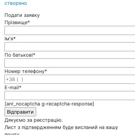
створено
Подати заявку
Прізвище
*
Ім'я
*
По батькові
*
Номер телефону
*
E-mail
*
[anr_nocaptcha g-recaptcha-response]
Дякуємо за реєстрацію.
Лист з підтвердженням буде висланий на вашу
пошту