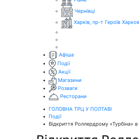
Чернівці
Харків, пр-т Героїв Харко
Афіша
Події
Акції
Магазини
Розваги
Ресторани
ГОЛОВНА ТРЦ У ПОЛТАВІ
Події
Відкриття Роллердрому «Турбіна» в