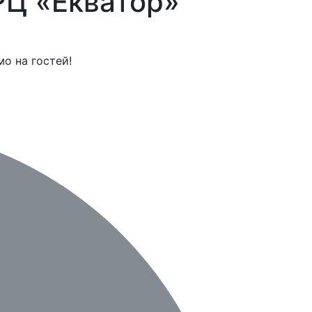
РЦ «Екватор»
мо на гостей!