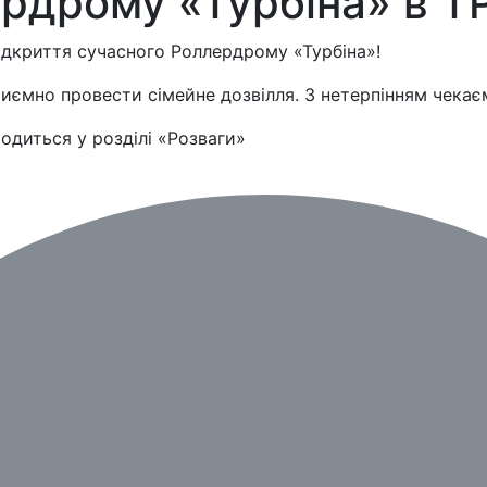
рдрому «Турбіна» в Т
відкриття сучасного Роллердрому «Турбіна»!
иємно провести сімейне дозвілля. З нетерпінням чекає
одиться у розділі «Розваги»