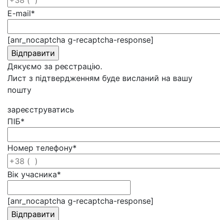
E-mail
*
[anr_nocaptcha g-recaptcha-response]
Дякуємо за реєстрацію.
Лист з підтвердженням буде висланий на вашу
пошту
зареєструватись
ПІБ
*
Номер телефону
*
Вік учасника
*
[anr_nocaptcha g-recaptcha-response]