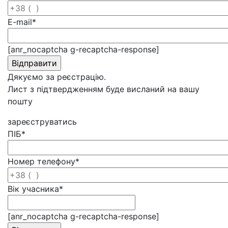
E-mail
*
[anr_nocaptcha g-recaptcha-response]
Дякуємо за реєстрацію.
Лист з підтвердженням буде висланий на вашу
пошту
зареєструватись
ПІБ
*
Номер телефону
*
Вік учасника
*
[anr_nocaptcha g-recaptcha-response]