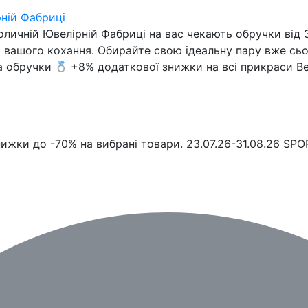
рній Фабриці
оличній Ювелірній Фабриці на вас чекають обручки від 
 вашого кохання. Обирайте свою ідеальну пару вже сьо
а обручки
+8% додаткової знижки на всі прикраси Вес
жки до -70% на вибрані товари. 23.07.26-31.08.26 SPOR