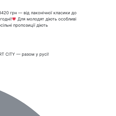
3420 грн — від лаконічної класики до
годні!
Для молодят діють особливі
ільні пропозиції діють
T CITY — разом у русі!