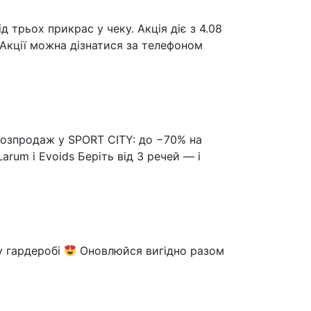
 трьох прикрас у чеку. Акція діє з 4.08
 Акції можна дізнатися за телефоном
розпродаж у SPORT CITY: до −70% на
Larum і Evoids Беріть від 3 речей — і
у гардеробі
Оновлюйся вигідно разом