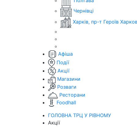
Полтава
Чернівці
Харків, пр-т Героїв Харко
Афіша
Події
Акції
Магазини
Розваги
Ресторани
Foodhall
ГОЛОВНА ТРЦ У РІВНОМУ
Акції