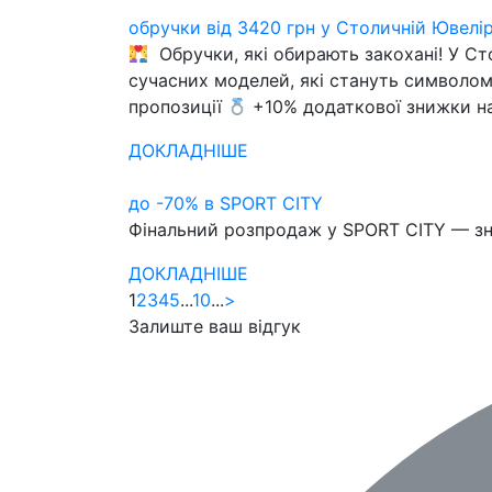
обручки від 3420 грн у Столичній Ювелі
Обручки, які обирають закохані! У Ст
сучасних моделей, які стануть символом
пропозиції
+10% додаткової знижки н
ДОКЛАДНІШЕ
до -70% в SPORT CITY
Фінальний розпродаж у SPORT CITY — зни
ДОКЛАДНІШЕ
1
2
3
4
5
...
10
...
>
Залиште ваш відгук