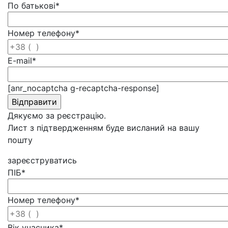
По батькові
*
Номер телефону
*
E-mail
*
[anr_nocaptcha g-recaptcha-response]
Дякуємо за реєстрацію.
Лист з підтвердженням буде висланий на вашу
пошту
зареєструватись
ПІБ
*
Номер телефону
*
Вік учасника
*