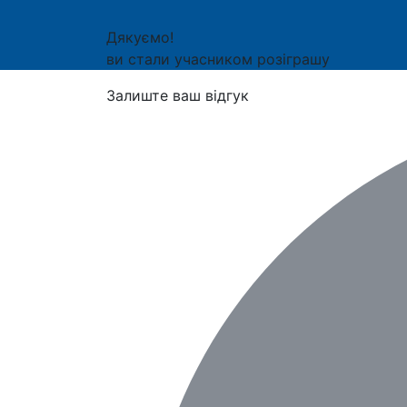
Дякуємо!
ви стали учасником розіграшу
Залиште ваш відгук