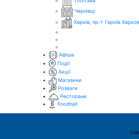
Полтава
Чернівці
Харків, пр-т Героїв Харко
Афіша
Події
Акції
Магазини
Розваги
Ресторани
Foodhall
Слід