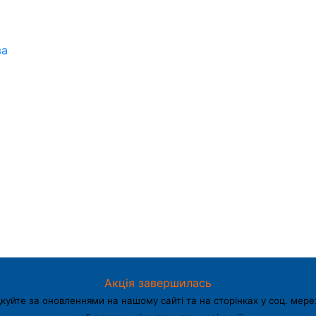
ва
Акція завершилась
куйте за оновленнями на нашому сайті та на сторінках у соц. мере