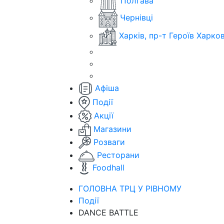
Полтава
Чернівці
Харків, пр-т Героїв Харко
Афіша
Події
Акції
Магазини
Розваги
Ресторани
Foodhall
ГОЛОВНА ТРЦ У РІВНОМУ
Події
DANCE BATTLE