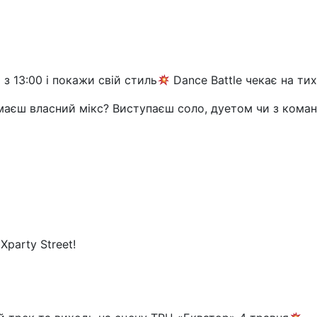
з 13:00 і покажи свій стиль
Dance Battle чекає на тих
и маєш власний мікс? Виступаєш соло, дуетом чи з кома
Xparty Street!