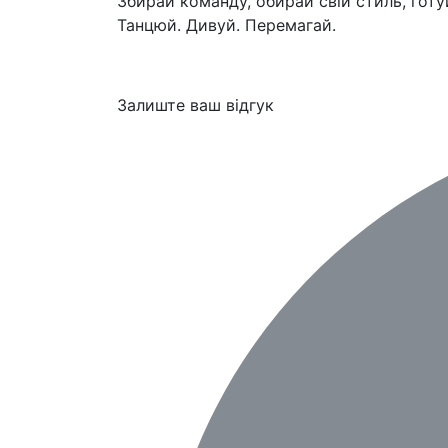
Збирай команду, обирай свій стиль, гот
Танцюй. Дивуй. Перемагай.
Залиште ваш відгук