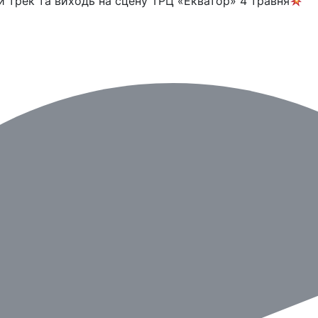
уй трек та виходь на сцену ТРЦ «Екватор» 4 травня