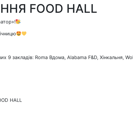
ННЯ FOOD HALL
атор»!
річницю
х 9 закладів: Roma Вдома, Alabama F&D, Хінкальня, Wok’n
FOOD HALL