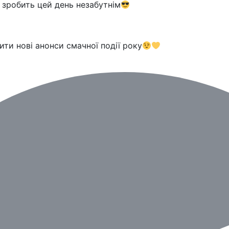
 зробить цей день незабутнім
ти нові анонси смачної події року