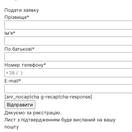
Подати заявку
Прізвище
*
Ім'я
*
По батькові
*
Номер телефону
*
E-mail
*
[anr_nocaptcha g-recaptcha-response]
Дякуємо за реєстрацію.
Лист з підтвердженням буде висланий на вашу
пошту