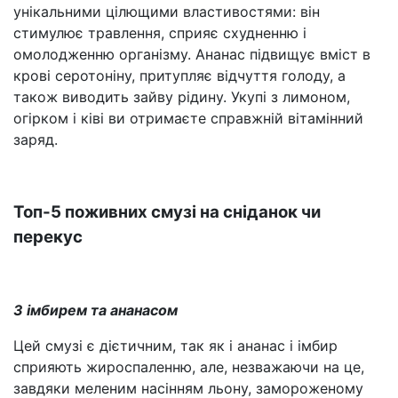
унікальними цілющими властивостями: він
стимулює травлення, сприяє схудненню і
омолодженню організму. Ананас підвищує вміст в
крові серотоніну, притупляє відчуття голоду, а
також виводить зайву рідину. Укупі з лимоном,
огірком і ківі ви отримаєте справжній вітамінний
заряд.
Топ-5 поживних смузі на сніданок чи
перекус
З імбирем та ананасом
Цей смузі є дієтичним, так як і ананас і імбир
сприяють жироспаленню, але, незважаючи на це,
завдяки меленим насінням льону, замороженому