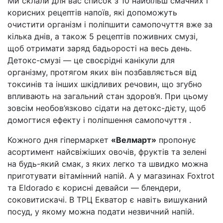
Ми склали для вас список з 10 найбільш смачних і
корисних рецептів напоїв, які допоможуть
очистити організм і поліпшити самопочуття вже за
кілька днів, а також 5 рецептів поживних смузі,
щоб отримати заряд бадьорості на весь день.
Детокс-смузі — це своєрідні канікули для
організму, протягом яких він позбавляється від
токсинів та інших шкідливих речовин, що згубно
впливають на загальний стан здоров’я. При цьому
зовсім необов’язково сідати на детокс-дієту, щоб
домогтися ефекту і поліпшення самопочуття .
Кожного дня гіпермаркет
«Велмарт»
пропонує
асортимент найсвіжіших овочів, фруктів та зелені
на будь-який смак, з яких легко та швидко можна
приготувати вітамінний напій. А у магазинах Foxtrot
та Eldorado є корисні девайси — блендери,
соковитискачі. В ТРЦ Екватор є навіть вишуканий
посуд, у якому можна подати незвичний напій.