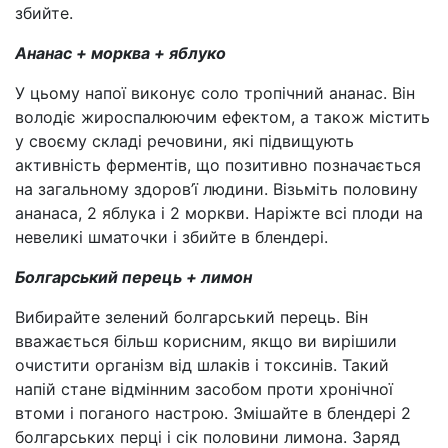
збийте.
Ананас + морква + яблуко
У цьому напої виконує соло тропічний ананас. Він
володіє жироспалюючим ефектом, а також містить
у своєму складі речовини, які підвищують
активність ферментів, що позитивно позначається
на загальному здоров’ї людини. Візьміть половину
ананаса, 2 яблука і 2 моркви. Наріжте всі плоди на
невеликі шматочки і збийте в блендері.
Болгарський перець + лимон
Вибирайте зелений болгарський перець. Він
вважається більш корисним, якщо ви вирішили
очистити організм від шлаків і токсинів. Такий
напій стане відмінним засобом проти хронічної
втоми і поганого настрою. Змішайте в блендері 2
болгарських перці і сік половини лимона. Заряд