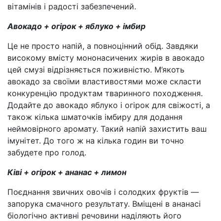
вітамінів і радості забезпечений.
Авокадо + огірок + яблуко + імбир
Це не просто напій, а повноцінний обід. Завдяки
високому вмісту мононасичених жирів в авокадо
цей смузі відрізняється поживністю. М’якоть
авокадо за своїми властивостями може скласти
конкуренцію продуктам тваринного походження.
Додайте до авокадо яблуко і огірок для свіжості, а
також кілька шматочків імбиру для додання
неймовірного аромату. Такий напій захистить ваш
імунітет. До того ж на кілька годин ви точно
забудете про голод.
Ківі + огірок + ананас + лимон
Поєднання звичних овочів і солодких фруктів —
запорука смачного результату. Вміщені в ананасі
біологічно активні речовини наділяють його