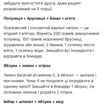
забудьте пригостити друга, адже рецепт
розрахований на 2 порції.
Полуниця + брусниця + банан + м’ята
Освіжаючий і соковитий варіант напою — це
ягідний з м’ятою. Візьміть 200 грамів замороженої
полуниці, 150 грамів мороженої брусниці,
журавлини або вишні, 2 банана, 1 склянку листя
м’яти, 1 склянку води. Змішайте всі інгредієнти і
відправте в блендер.
Яблуко + лимон + огірок
Лимон багатий вітаміном С, а яблуко — залізом і
пектинами. Чому б не поєднати ці інгредієнти в
одному напої? Змішайте в блендері 1 яблуко, сік
половини лимона і додайте 2 огірка.
Імбир + шпинат + яблуко + мед