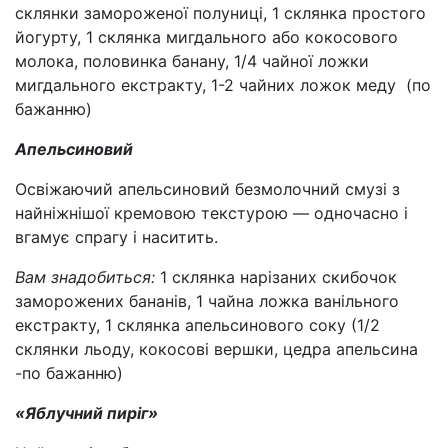
склянки замороженої полуниці, 1 склянка простого
йогурту, 1 склянка мигдального або кокосового
молока, половинка банану, 1/4 чайної ложки
мигдального екстракту, 1-2 чайних ложок меду (по
бажанню)
Апельсиновий
Освіжаючий апельсиновий безмолочний смузі з
найніжнішої кремовою текстурою — одночасно і
вгамує спрагу і наситить.
Вам знадобиться:
1 склянка нарізаних скибочок
заморожених бананів, 1 чайна ложка ванільного
екстракту, 1 склянка апельсинового соку (1/2
склянки льоду, кокосові вершки, цедра апельсина
-по бажанню)
«Яблучний пиріг»