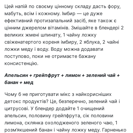
Цей напій по своєму цінному складу дасть фору,
мабуть, всім і кожному. Імбир — це дуже
ефективний протизапальний засіб, яке також є
цінним джерелом вітамінів. Змішайте в блендері 2
великих жмені шпинату, 1 чайну ложку
свіженатертого кореня імбиру, 2 яблука, 2 чайні
ложки меду і воду. Воду можна додавати
поступово, поки не отримаєте бажану
консистенцію.
Апельсин + грейпфрут + лимон + зелений чай +
банан + мед
Чому б не приготувати мікс з найкорисніших
детокс продуктів? Це, безперечно, зелений чай і
цитрусові. У блендер додайте 1 очищений
апельсин, половину грейпфрута, сік половини
лимона, склянка охолодженого зеленого чаю, 1
розм’якшений банан і чайну ложку меду. Гарненько