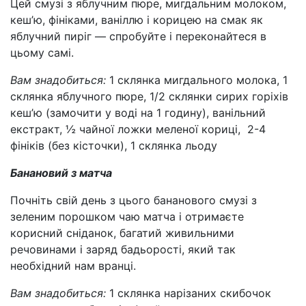
Цей смузі з яблучним пюре, мигдальним молоком,
кеш’ю, фініками, ваніллю і корицею на смак як
яблучний пиріг — спробуйте і переконайтеся в
цьому самі.
Вам знадобиться:
1 склянка мигдального молока, 1
склянка яблучного пюре, 1/2 склянки сирих горіхів
кеш’ю (замочити у воді на 1 годину), ванільний
екстракт, ½ чайної ложки меленої кориці, 2-4
фініків (без кісточки), 1 склянка льоду
Банановий з матча
Почніть свій день з цього бананового смузі з
зеленим порошком чаю матча і отримаєте
корисний сніданок, багатий живильними
речовинами і заряд бадьорості, який так
необхідний нам вранці.
Вам знадобиться:
1 склянка нарізаних скибочок