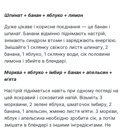
Шпинат + банан + яблуко + лимон
Дуже цікаве і корисне поєднання — це банан і
шпинат. Банани відмінно піднімають настрій,
знімають синдром втоми і заряджають енергією.
Змішайте 1 склянку свіжого листя шпинату, 2
банана, 1 яблуко, 1 склянку води, сік половини
лимона і збийте в блендері.
Морква + яблуко + імбир + банан + апельсин +
м’ята
Настрій підніметься навіть при одному погляді на
цей яскравий і соковитий напій. Візьміть 3
морквини, 2 зелені яблука, шматочок імбиру, 2
банана, 1 апельсин, жменю листя м’яти. З моркви,
яблук і апельсина необхідно зробити сік, а потім
змішати в блендері з іншими інгредієнтами. Не