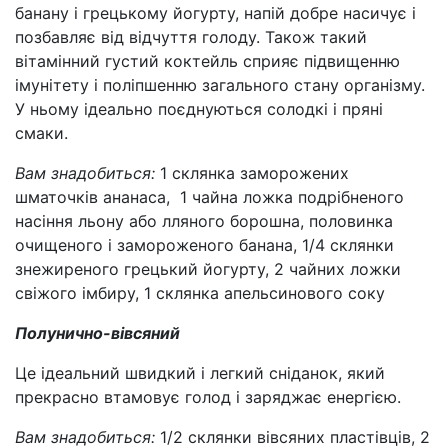
банану і грецькому йогурту, напій добре насичує і
позбавляє від відчуття голоду. Також такий
вітамінний густий коктейль сприяє підвищенню
імунітету і поліпшенню загального стану організму.
У ньому ідеально поєднуються солодкі і пряні
смаки.
Вам знадобиться:
1 склянка заморожених
шматочків ананаса, 1 чайна ложка подрібненого
насіння льону або лляного борошна, половинка
очищеного і замороженого банана, 1/4 склянки
знежиреного грецький йогурту, 2 чайних ложки
свіжого імбиру, 1 склянка апельсинового соку
Полунично-вівсяний
Це ідеальний швидкий і легкий сніданок, який
прекрасно втамовує голод і заряджає енергією.
Вам знадобиться:
1/2 склянки вівсяних пластівців, 2