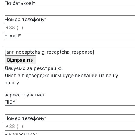
По батькові
*
Номер телефону
*
E-mail
*
[anr_nocaptcha g-recaptcha-response]
Дякуємо за реєстрацію.
Лист з підтвердженням буде висланий на вашу
пошту
зареєструватись
ПІБ
*
Номер телефону
*
Вік учасника
*