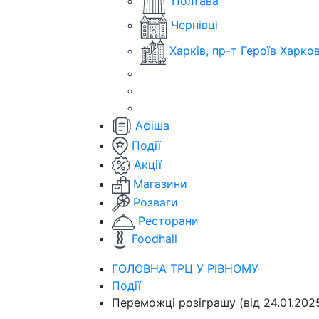
Полтава
Чернівці
Харків, пр-т Героїв Харко
Афіша
Події
Акції
Магазини
Розваги
Ресторани
Foodhall
ГОЛОВНА ТРЦ У РІВНОМУ
Події
Переможці розіграшу (від 24.01.202