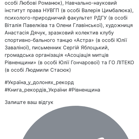
особі Любові Романюк), Навчально-науковий
інститут права НУВГП (в особі Валерія Цимбалюка),
психолого-природничий факультет РДГУ (в особі
Віталія Павелківа та Олени Главінської), художниця
Анастасія Дячук, зразковий колектив клубу
спортивно-бального танцю «Астра» (в особі Юлії
Заваліної), письменник Сергій Яблоцький,
громадська організація «Асоціація митців
Рівненщини» (в особі Юлії Гончарової) та ГО ЛІТЕКО
(в особі Людмили Стасюк)
#Україна_у_долонях_рекорд
#Книга_рекордів_України #Рівненщина
Залиште ваш відгук