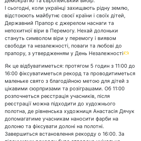
демократію та європейський вибір.
І сьогодні, коли українці захищають рідну землю,
відстоюють майбутнє своєї країни і своїх дітей,
Державний Прапор є джерелом наснаги та
непохитної віри в Перемогу. Нехай долоньки
стануть символом віри у перемогу і виявом
свободи та незалежності, поваги та любові до
прапору, з утвердженням у День Незалежності
Як це відбуватиметься: протягом 5 годин з 11:00 до
16:00 фіксуватиметься рекорд та проводитиметься
маленьке свято з благодійною метою для дітей з
цікавими сюрпризами та розіграшами. Об 11:00
розпочнеться реєстрація учасників, після
реєстрації можна підходити до художнього
полотна, де рівненська художниця Анастасія Дячук
допомагатиме учасникам наносити фарби на
долоню та фіксувати долоні на полотні.
Завершиться встановлення рекорду о 16:00. За