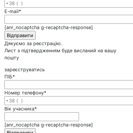
E-mail
*
[anr_nocaptcha g-recaptcha-response]
Дякуємо за реєстрацію.
Лист з підтвердженням буде висланий на вашу
пошту
зареєструватись
ПІБ
*
Номер телефону
*
Вік учасника
*
[anr_nocaptcha g-recaptcha-response]