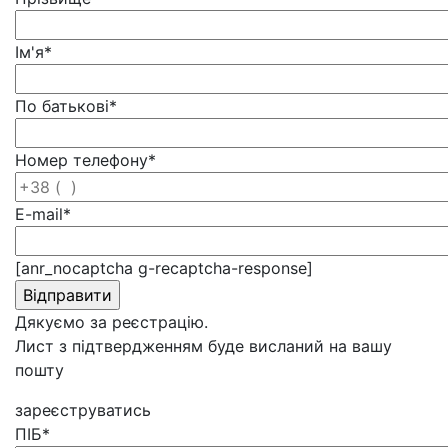
Ім'я
*
По батькові
*
Номер телефону
*
E-mail
*
[anr_nocaptcha g-recaptcha-response]
Дякуємо за реєстрацію.
Лист з підтвердженням буде висланий на вашу
пошту
зареєструватись
ПІБ
*