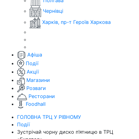
Полтава
Чернівці
Харків, пр-т Героїв Харкова
Афіша
Події
Акції
Магазини
Розваги
Ресторани
Foodhall
ГОЛОВНА ТРЦ У РІВНОМУ
Події
Зустрічай чорну диско п’ятницю в ТРЦ