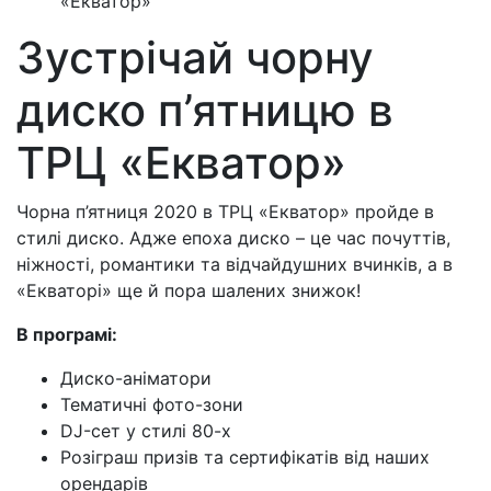
«Екватор»
Зустрічай чорну
диско п’ятницю в
ТРЦ «Екватор»
Чорна п’ятниця 2020 в ТРЦ «Екватор» пройде в
стилі диско. Адже епоха диско – це час почуттів,
ніжності, романтики та відчайдушних вчинків, а в
«Екваторі» ще й пора шалених знижок!
В програмі
:
Диско-аніматори
Тематичні фото-зони
DJ-сет у стилі 80-х
Розіграш призів та сертифікатів від наших
орендарів