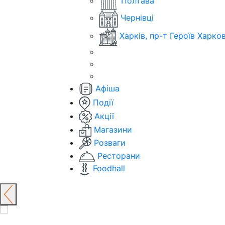
Полтава
Чернівці
Харків, пр-т Героїв Харко
Афіша
Події
Акції
Магазини
Розваги
Ресторани
Foodhall