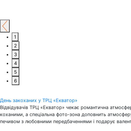
1
2
3
4
5
6
День закоханих у ТРЦ «Екватор»
Відвідувачів ТРЦ «Екватор» чекає романтична атмосфе
коханими, а спеціальна фото-зона доповнить атмосферу 
печивом з любовними передбаченнями і подарує валент