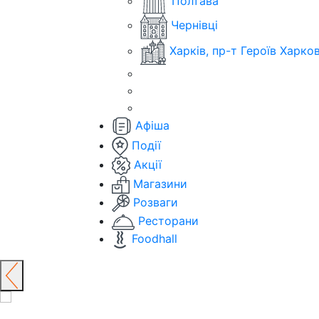
Полтава
Чернівці
Харків, пр-т Героїв Харко
Афіша
Події
Акції
Магазини
Розваги
Ресторани
Foodhall