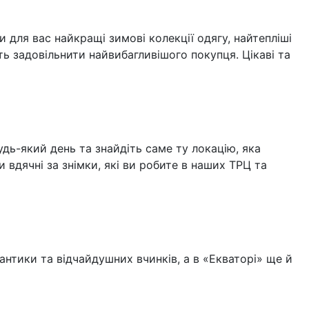
 для вас найкращі зимові колекції одягу, найтепліші
ь задовільнити найвибагливішого покупця. Цікаві та
будь-який день та знайдіть саме ту локацію, яка
 вдячні за знімки, які ви робите в наших ТРЦ та
антики та відчайдушних вчинків, а в «Екваторі» ще й