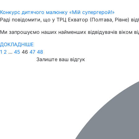
Конкурс дитячого малюнку «Мій супергерой!»
Раді повідомити, що у ТРЦ Екватор (Полтава, Рівне) в
Ми запрошуємо наших найменших відвідувачів віком від 
ДОКЛАДНІШЕ
1
2
…
45
46
47
48
Залиште ваш відгук