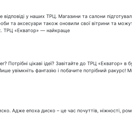
 відповіді у наших ТРЦ. Магазини та салони підготували
роби та аксесуари також оновили свої вітрини та можут
х. ТРЦ «Екватор» — найкраще
er? Потрібні цікаві ідеї? Завітайте до ТРЦ «Екватор» в 
ише увімкніть фантазію і побачите потрібний ракурс! Ми
ско. Адже епоха диско – це час почуттів, ніжності, ром