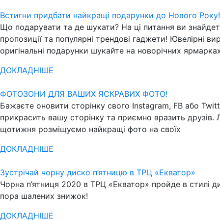
Встигни придбати найкращі подарунки до Нового Року!
Що подарувати та де шукати? На ці питання ви знайдете
пропозиції та популярні трендові гаджети! Ювелірні ви
оригінальні подарунки шукайте на новорічних ярмарка
ДОКЛАДНІШЕ
ФОТОЗОНИ ДЛЯ ВАШИХ ЯСКРАВИХ ФОТО!
Бажаєте оновити сторінку свого Instagram, FB або Twitt
прикрасить вашу сторінку та приємно вразить друзів. Л
щотижня розміщуємо найкращі фото на своїх
ДОКЛАДНІШЕ
Зустрічай чорну диско п’ятницю в ТРЦ «Екватор»
Чорна п’ятниця 2020 в ТРЦ «Екватор» пройде в стилі ди
пора шалених знижок!
ДОКЛАДНІШЕ